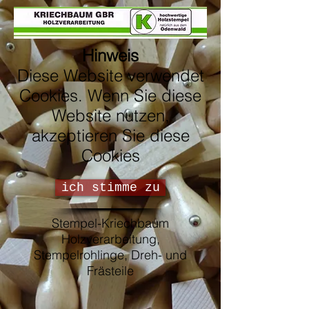
Hinweis
Diese Website verwendet
Cookies. Wenn Sie diese
Website nutzen,
akzeptieren Sie diese
Cookies
ich stimme zu
Stempel-Kriechbaum
Holzverarbeitung,
Stempelrohlinge, Dreh- und
Frästeile