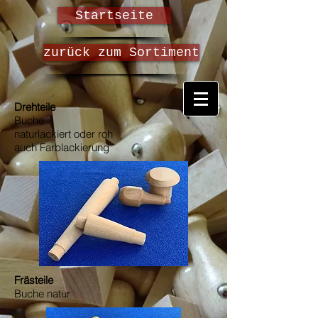
Startseite
zurück zum Sortiment
Drehteile
Buche
naturlackiert oder roh
auch Farblackierung
Frästeile
Buche natur