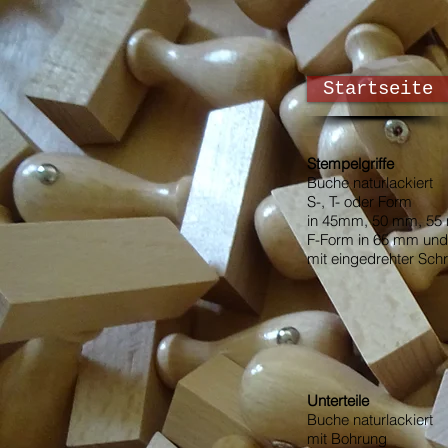
Startseite
Stempelgriffe
Buche naturlackiert
S-, T- oder Form
in 45mm, 50 mm, 5
F-Form in 65 mm un
mit eingedrehter Sch
Unterteile
Buche naturlackiert
mit Bohrung