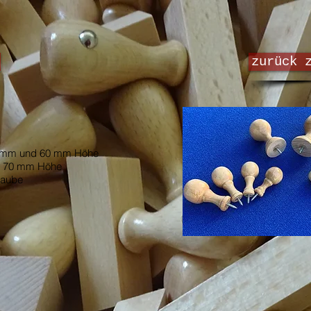
zurück 
5 mm und 60 mm Höhe
d 70 mm Höhe
raube