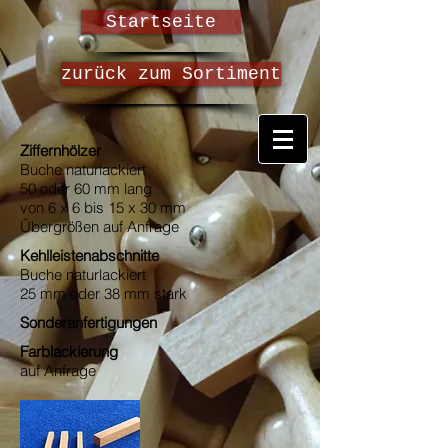
Startseite
zurück zum Sortiment
Ziffernhölzer
Buche naturlackiert
50 oder 60 mm lang
von 6 x 6 bis 15 x 30 mm
Übergrößen auf Anfrage
Kehlleistenabschnitte
Buche naturlackiert
25 mm oder 38 mm stark
Sonderanfertigungen
Farblackierung
auf Anfrage